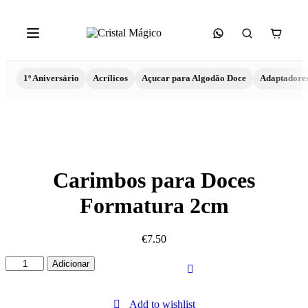
1º Aniversário
Acrílicos
Açucar para Algodão Doce
Adaptadore
Carimbos para Doces
Formatura 2cm
€
7.50
Quantidade
Adicionar
de
Carimbos
para
Add to wishlist