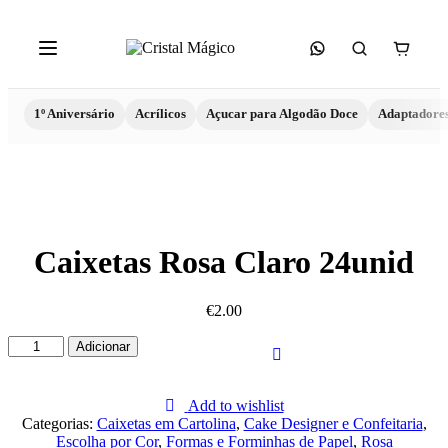
1º Aniversário
Acrílicos
Açucar para Algodão Doce
Adaptadore
Caixetas Rosa Claro 24unid
€
2.00
Quantidade
Adicionar
de
Caixetas
Rosa
Add to wishlist
Claro
Categorias:
Caixetas em Cartolina
,
Cake Designer e Confeitaria
,
24unid
Escolha por Cor
,
Formas e Forminhas de Papel
,
Rosa