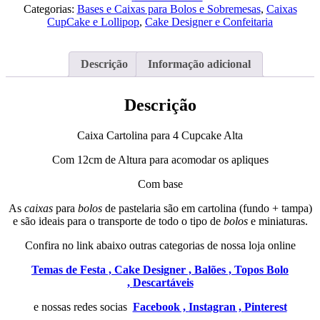
para
Categorias:
Bases e Caixas para Bolos e Sobremesas
,
Caixas
4
CupCake e Lollipop
,
Cake Designer e Confeitaria
Cupcake
Alta
Descrição
Informação adicional
Descrição
Caixa Cartolina para 4 Cupcake Alta
Com 12cm de Altura para acomodar os apliques
Com base
As
caixas
para
bolos
de pastelaria são em cartolina (fundo + tampa)
e são ideais para o transporte de todo o tipo de
bolos
e miniaturas.
Confira no link abaixo outras categorias de nossa loja online
Temas de Festa ,
Cake Designer ,
Balões ,
Topos Bolo
,
Descartáveis
e nossas redes socias
Facebook ,
Instagran ,
Pinterest