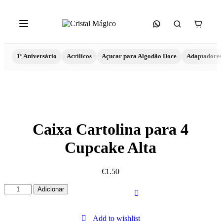
1º Aniversário
Acrílicos
Açucar para Algodão Doce
Adaptadore
Caixa Cartolina para 4
Cupcake Alta
€
1.50
Quantidade
Adicionar
de
Caixa
Cartolina
Add to wishlist