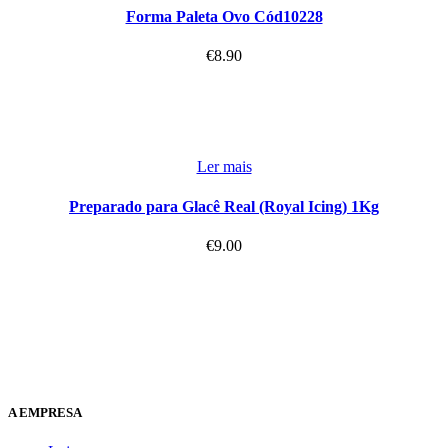
Forma Paleta Ovo Cód10228
€
8.90
Ler mais
Preparado para Glacê Real (Royal Icing) 1Kg
€
9.00
A EMPRESA