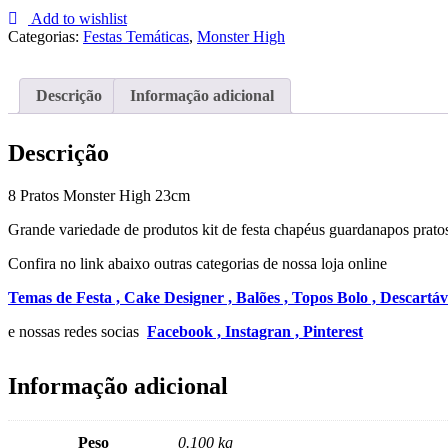
Pratos
Add to wishlist
Monster
Categorias:
Festas Temáticas
,
Monster High
High
23cm
Descrição
Informação adicional
Descrição
8 Pratos Monster High 23cm
Grande variedade de produtos kit de festa chapéus guardanapos pratos
Confira no link abaixo outras categorias de nossa loja online
Temas de Festa ,
Cake Designer ,
Balões ,
Topos Bolo ,
Descartáv
e nossas redes socias
Facebook ,
Instagran ,
Pinterest
Informação adicional
Peso
0.100 kg