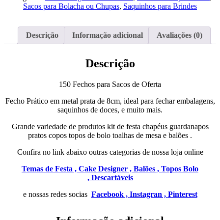
Sacos
Sacos para Bolacha ou Chupas
,
Saquinhos para Brindes
de
Oferta
Descrição
Informação adicional
Avaliações (0)
Descrição
150 Fechos para Sacos de Oferta
Fecho Prático em metal prata de 8cm, ideal para fechar embalagens,
saquinhos de doces, e muito mais.
Grande variedade de produtos kit de festa chapéus guardanapos
pratos copos topos de bolo toalhas de mesa e balões .
Confira no link abaixo outras categorias de nossa loja online
Temas de Festa ,
Cake Designer ,
Balões ,
Topos Bolo
,
Descartáveis
e nossas redes socias
Facebook ,
Instagran ,
Pinterest