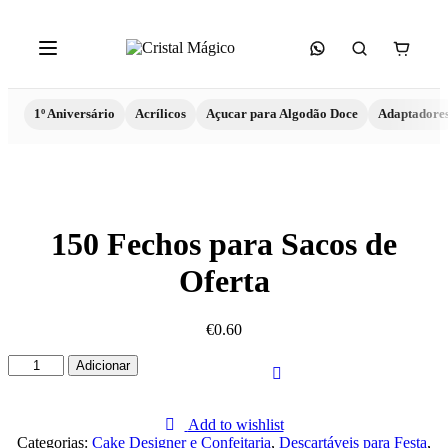
1º Aniversário
Acrílicos
Açucar para Algodão Doce
Adaptadore
150 Fechos para Sacos de
Oferta
€
0.60
Quantidade
Adicionar
de
150
Fechos
Add to wishlist
para
Categorias:
Cake Designer e Confeitaria
,
Descartáveis para Festa
,