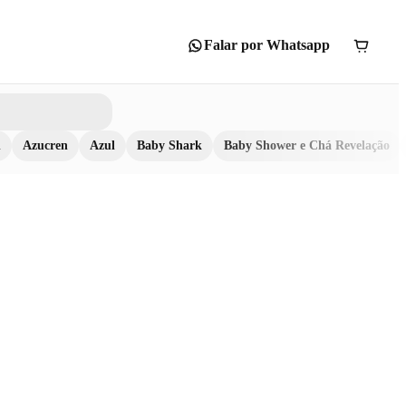
Falar por Whatsapp
n
Azucren
Azul
Baby Shark
Baby Shower e Chá Revelação