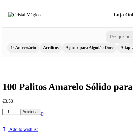
Loja Onl
1º Aniversário
Acrílicos
Açucar para Algodão Doce
Adapta
100 Palitos Amarelo Sólido pa
€
3.50
Quantidade
Adicionar
de
100
Palitos
Add to wishlist
Amarelo