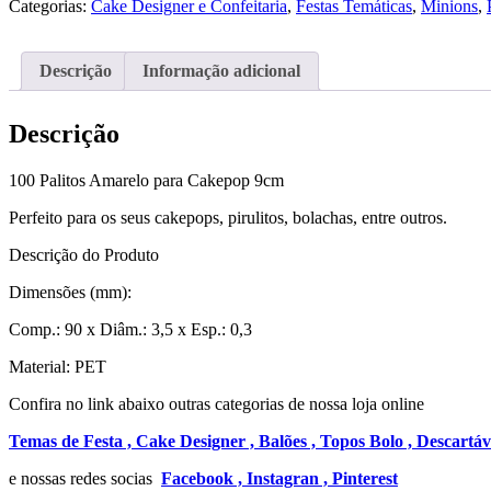
Categorias:
Cake Designer e Confeitaria
,
Festas Temáticas
,
Minions
,
Sólido
para
Cakepop
Descrição
Informação adicional
9cm
Descrição
100 Palitos Amarelo para Cakepop 9cm
Perfeito para os seus cakepops, pirulitos, bolachas, entre outros.
Descrição do Produto
Dimensões (mm):
Comp.: 90 x Diâm.: 3,5 x Esp.: 0,3
Material: PET
Confira no link abaixo outras categorias de nossa loja online
Temas de Festa ,
Cake Designer ,
Balões ,
Topos Bolo ,
Descartáv
e nossas redes socias
Facebook ,
Instagran ,
Pinterest