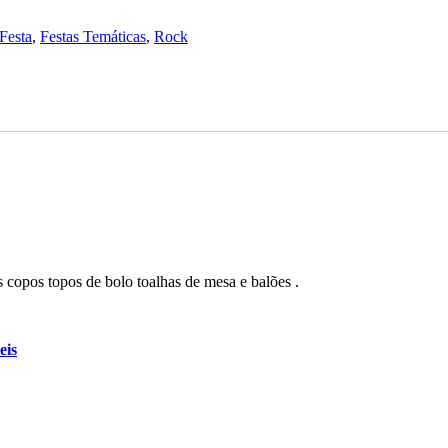
Festa
,
Festas Temáticas
,
Rock
 copos topos de bolo toalhas de mesa e balões .
eis