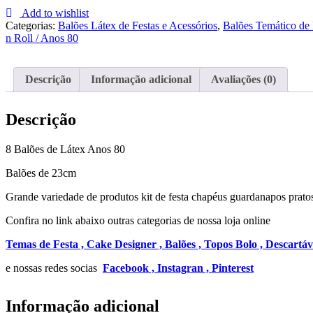
Balões
Add to wishlist
de
Categorias:
Balões Látex de Festas e Acessórios
,
Balões Temático de 
Látex
n Roll / Anos 80
Anos
80
Descrição
Informação adicional
Avaliações (0)
Descrição
8 Balões de Látex Anos 80
Balões de 23cm
Grande variedade de produtos kit de festa chapéus guardanapos pratos
Confira no link abaixo outras categorias de nossa loja online
Temas de Festa ,
Cake Designer ,
Balões ,
Topos Bolo ,
Descartáv
e nossas redes socias
Facebook ,
Instagran ,
Pinterest
Informação adicional