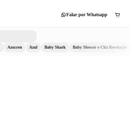
Falar por Whatsapp
n
Azucren
Azul
Baby Shark
Baby Shower e Chá Revelação