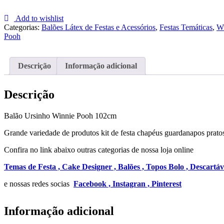
Balão
Ursinho
Add to wishlist
Winnie
Categorias:
Balões Látex de Festas e Acessórios
,
Festas Temáticas
,
Wi
Pooh
Pooh
102cm
Descrição
Informação adicional
Descrição
Balão Ursinho Winnie Pooh 102cm
Grande variedade de produtos kit de festa chapéus guardanapos pratos
Confira no link abaixo outras categorias de nossa loja online
Temas de Festa ,
Cake Designer ,
Balões ,
Topos Bolo ,
Descartáv
e nossas redes socias
Facebook ,
Instagran ,
Pinterest
Informação adicional