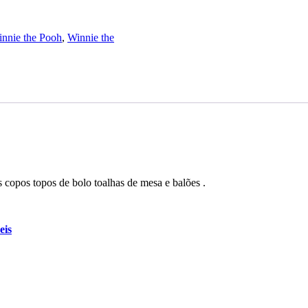
nnie the Pooh
,
Winnie the
 copos topos de bolo toalhas de mesa e balões .
eis