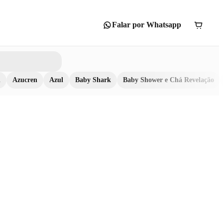
Falar por Whatsapp
n
Azucren
Azul
Baby Shark
Baby Shower e Chá Revelação