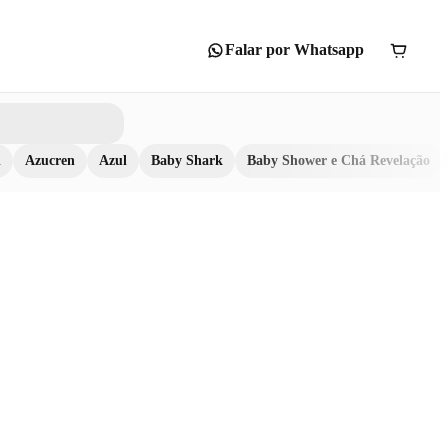
Falar por Whatsapp
n
Azucren
Azul
Baby Shark
Baby Shower e Chá Revelação