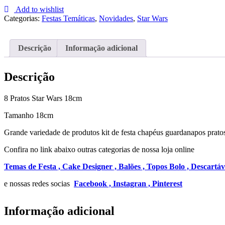
Pratos
Add to wishlist
Star
Categorias:
Festas Temáticas
,
Novidades
,
Star Wars
Wars
18cm
Descrição
Informação adicional
Descrição
8 Pratos Star Wars 18cm
Tamanho 18cm
Grande variedade de produtos kit de festa chapéus guardanapos pratos
Confira no link abaixo outras categorias de nossa loja online
Temas de Festa ,
Cake Designer ,
Balões ,
Topos Bolo ,
Descartáv
e nossas redes socias
Facebook ,
Instagran ,
Pinterest
Informação adicional