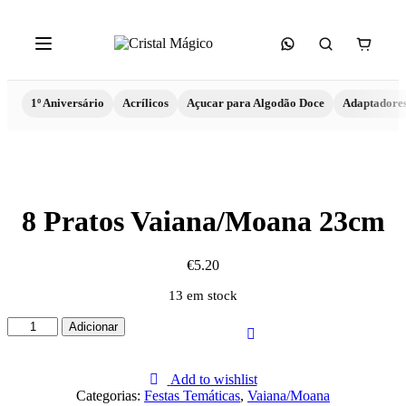
1º Aniversário
Acrílicos
Açucar para Algodão Doce
Adaptadore
8 Pratos Vaiana/Moana 23cm
€
5.20
13 em stock
Quantidade
Adicionar
de
8
Pratos
Add to wishlist
Vaiana/Moana
Categorias:
Festas Temáticas
,
Vaiana/Moana
23cm