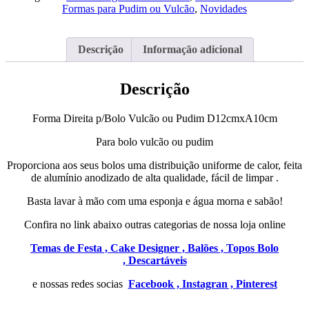
Vulcão
Formas para Pudim ou Vulcão
,
Novidades
ou
Pudim
D12cmxA10cm
Descrição
Informação adicional
Descrição
Forma Direita p/Bolo Vulcão ou Pudim D12cmxA10cm
Para bolo vulcão ou pudim
Proporciona aos seus bolos uma distribuição uniforme de calor, feita
de alumínio anodizado de alta qualidade, fácil de limpar .
Basta lavar à mão com uma esponja e água morna e sabão!
Confira no link abaixo outras categorias de nossa loja online
Temas de Festa ,
Cake Designer ,
Balões ,
Topos Bolo
,
Descartáveis
e nossas redes socias
Facebook ,
Instagran ,
Pinterest