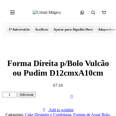
1º Aniversário
Acrílicos
Açucar para Algodão Doce
Adaptadore
Forma Direita p/Bolo Vulcão
ou Pudim D12cmxA10cm
€
7.10
Quantidade
Adicionar
de
Forma
Direita
Add to wishlist
p/Bolo
Categorias:
Cake Designer e Confeitaria
,
Formas de Assar Bolo
,