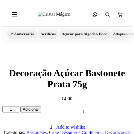
1º Aniversário
Acrílicos
Açucar para Algodão Doce
Adaptadore
Decoração Açúcar Bastonete
Prata 75g
€
4.00
Quantidade
Adicionar
de
Decoração
Açúcar
Add to wishlist
Bastonete
Categorias:
Bastonetes
,
Cake Designer e Confeitaria
,
Decorações e