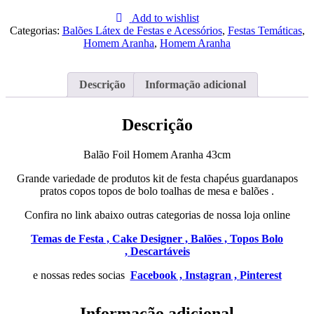
Balão
Foil
Add to wishlist
Homem
Categorias:
Balões Látex de Festas e Acessórios
,
Festas Temáticas
,
Aranha
Homem Aranha
,
Homem Aranha
43cm
Descrição
Informação adicional
Descrição
Balão Foil Homem Aranha 43cm
Grande variedade de produtos kit de festa chapéus guardanapos
pratos copos topos de bolo toalhas de mesa e balões .
Confira no link abaixo outras categorias de nossa loja online
Temas de Festa ,
Cake Designer ,
Balões ,
Topos Bolo
,
Descartáveis
e nossas redes socias
Facebook ,
Instagran ,
Pinterest
Informação adicional