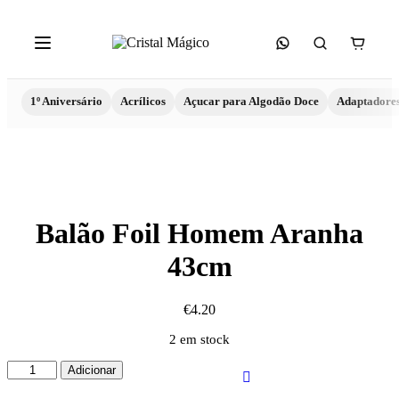
1º Aniversário
Acrílicos
Açucar para Algodão Doce
Adaptadore
Balão Foil Homem Aranha
43cm
€
4.20
2 em stock
Quantidade
Adicionar
de