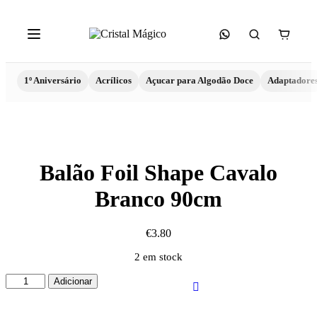
1º Aniversário
Acrílicos
Açucar para Algodão Doce
Adaptadore
Balão Foil Shape Cavalo
Branco 90cm
€
3.80
2 em stock
Quantidade
Adicionar
de
Balão