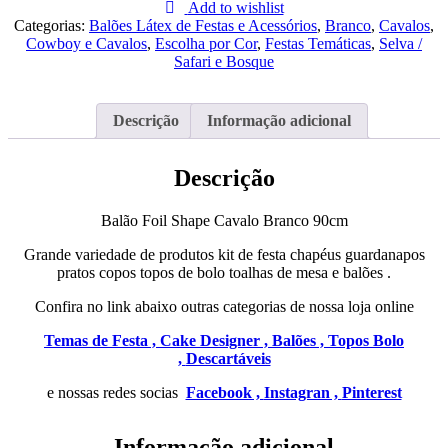
Foil
Add to wishlist
Shape
Categorias:
Balões Látex de Festas e Acessórios
,
Branco
,
Cavalos
,
Cavalo
Cowboy e Cavalos
,
Escolha por Cor
,
Festas Temáticas
,
Selva /
Branco
Safari e Bosque
90cm
Descrição
Informação adicional
Descrição
Balão Foil Shape Cavalo Branco 90cm
Grande variedade de produtos kit de festa chapéus guardanapos
pratos copos topos de bolo toalhas de mesa e balões .
Confira no link abaixo outras categorias de nossa loja online
Temas de Festa ,
Cake Designer ,
Balões ,
Topos Bolo
,
Descartáveis
e nossas redes socias
Facebook ,
Instagran ,
Pinterest
Informação adicional