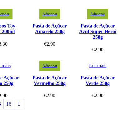
cionar
Adicionar
Adicionar
pos Toy
Pasta de Açúcar
Pasta de Açúcar
y 200ml
Amarelo 250g
Azul Super Herói
250g
3.30
€
2.90
€
2.90
 mais
Ler mais
Adicionar
de Açúcar
Pasta de Açúcar
Pasta de Açúcar
o 250g
Vermelho 250g
Verde 250g
2.90
€
2.90
€
2.90
5
16