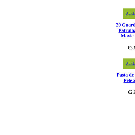
Adici
20 Guar
Patrulh
Movie
€
3.
Adici
Pasta de
Pele 
€
2.