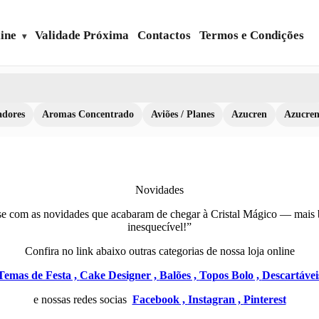
ine
Validade Próxima
Contactos
Termos e Condições
dores
Aromas Concentrado
Aviões / Planes
Azucren
Azucre
Novidades
-se com as novidades que acabaram de chegar à
Cristal Mágico
— mais br
inesquecível!”
Confira no link abaixo outras categorias de nossa loja online
Temas de Festa ,
Cake Designer ,
Balões ,
Topos Bolo ,
Descartávei
e nossas redes socias
Facebook ,
Instagran ,
Pinterest