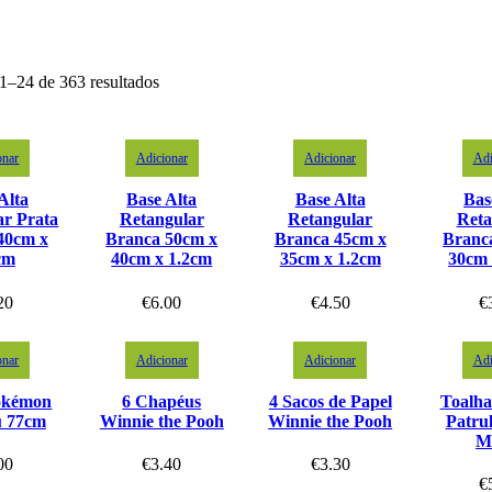
1–24 de 363 resultados
onar
Adicionar
Adicionar
Adi
Alta
Base Alta
Base Alta
Bas
ar Prata
Retangular
Retangular
Reta
40cm x
Branca 50cm x
Branca 45cm x
Branc
cm
40cm x 1.2cm
35cm x 1.2cm
30cm 
20
€
6.00
€
4.50
€
onar
Adicionar
Adicionar
Adi
okémon
6 Chapéus
4 Sacos de Papel
Toalha
u 77cm
Winnie the Pooh
Winnie the Pooh
Patru
M
00
€
3.40
€
3.30
€