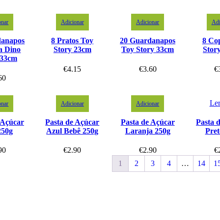
onar
Adicionar
Adicionar
Adi
danapos
8 Pratos Toy
20 Guardanapos
8 Co
a Dino
Story 23cm
Toy Story 33cm
Stor
 33cm
€
4.15
€
3.60
€
60
Ler
onar
Adicionar
Adicionar
 Açúcar
Pasta de Açúcar
Pasta de Açúcar
Pasta 
250g
Azul Bebê 250g
Laranja 250g
Pret
90
€
2.90
€
2.90
€
1
2
3
4
…
14
1