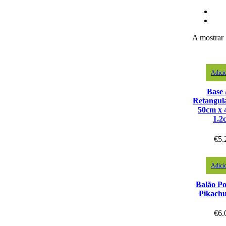
A mostrar 
Adici
Base 
Retangul
50cm x 
1.2
€
5.
Adici
Balão P
Pikach
€
6.