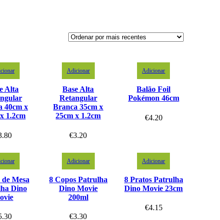
cionar
Adicionar
Adicionar
e Alta
Base Alta
Balão Foil
ngular
Retangular
Pokémon 46cm
a 40cm x
Branca 35cm x
x 1.2cm
25cm x 1.2cm
€
4.20
3.80
€
3.20
cionar
Adicionar
Adicionar
 de Mesa
8 Copos Patrulha
8 Pratos Patrulha
lha Dino
Dino Movie
Dino Movie 23cm
ovie
200ml
€
4.15
5.30
€
3.30