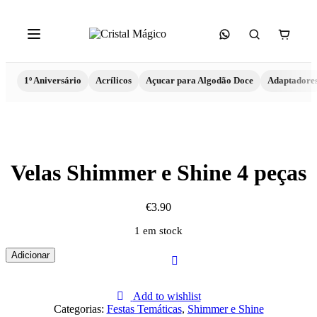
1º Aniversário
Acrílicos
Açucar para Algodão Doce
Adaptadore
Velas Shimmer e Shine 4 peças
€
3.90
1 em stock
Quantidade
Adicionar
de
Velas
Shimmer
Add to wishlist
e
Categorias:
Festas Temáticas
,
Shimmer e Shine
Shine