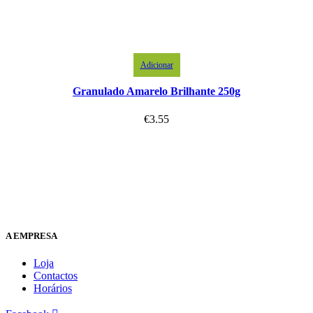
Adicionar
Granulado Amarelo Brilhante 250g
€
3.55
A EMPRESA
Loja
Contactos
Horários