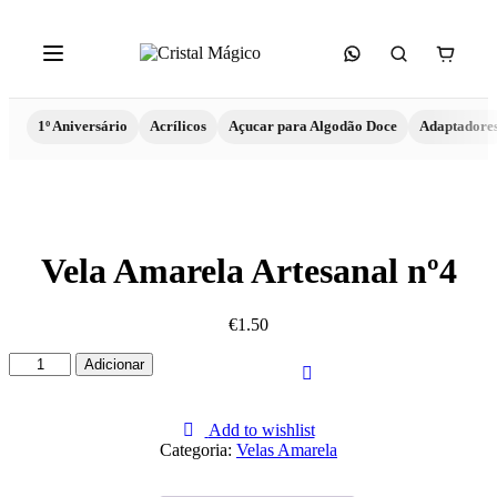
1º Aniversário
Acrílicos
Açucar para Algodão Doce
Adaptadore
Vela Amarela Artesanal nº4
€
1.50
Quantidade
Adicionar
de
Vela
Amarela
Add to wishlist
Artesanal
Categoria:
Velas Amarela
nº4