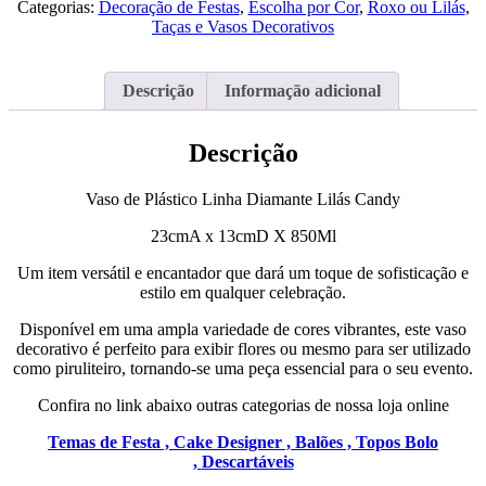
Categorias:
Decoração de Festas
,
Escolha por Cor
,
Roxo ou Lilás
,
Lilás
Taças e Vasos Decorativos
Candy
Descrição
Informação adicional
Descrição
Vaso de Plástico Linha Diamante Lilás Candy
23cmA x 13cmD X 850Ml
Um item versátil e encantador que dará um toque de sofisticação e
estilo em qualquer celebração.
Disponível em uma ampla variedade de cores vibrantes, este vaso
decorativo é perfeito para exibir flores ou mesmo para ser utilizado
como piruliteiro, tornando-se uma peça essencial para o seu evento.
Confira no link abaixo outras categorias de nossa loja online
Temas de Festa ,
Cake Designer ,
Balões ,
Topos Bolo
,
Descartáveis