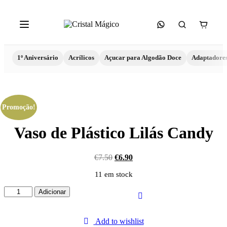
1º Aniversário
Acrílicos
Açucar para Algodão Doce
Adaptadore
Promoção!
Vaso de Plástico Lilás Candy
€
7.50
€
6.90
11 em stock
Quantidade
Adicionar
de
Vaso
de
Add to wishlist
Plástico