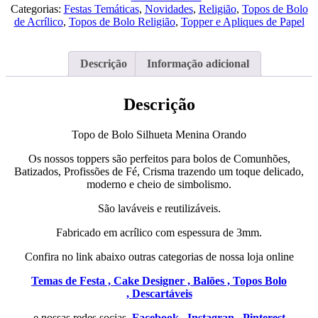
Bolo
Categorias:
Festas Temáticas
,
Novidades
,
Religião
,
Topos de Bolo
Silhueta
de Acrílico
,
Topos de Bolo Religião
,
Topper e Apliques de Papel
Menina
Orando
Descrição
Informação adicional
Descrição
Topo de Bolo Silhueta Menina Orando
Os nossos toppers são perfeitos para bolos de Comunhões,
Batizados, Profissões de Fé, Crisma trazendo um toque delicado,
moderno e cheio de simbolismo.
São laváveis e reutilizáveis.
Fabricado em acrílico com espessura de 3mm.
Confira no link abaixo outras categorias de nossa loja online
Temas de Festa ,
Cake Designer ,
Balões ,
Topos Bolo
,
Descartáveis
e nossas redes socias
Facebook ,
Instagran ,
Pinterest