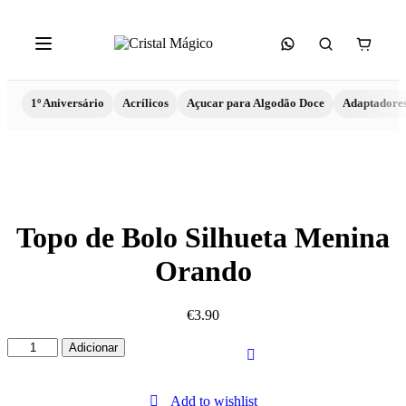
1º Aniversário
Acrílicos
Açucar para Algodão Doce
Adaptadore
Topo de Bolo Silhueta Menina
Orando
€
3.90
Quantidade
Adicionar
de
Topo
de
Add to wishlist