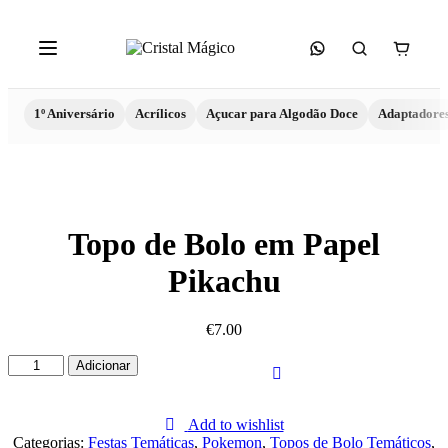
1º Aniversário
Acrílicos
Açucar para Algodão Doce
Adaptadore
Topo de Bolo em Papel
Pikachu
€
7.00
Quantidade
Adicionar
de
Topo
de
Add to wishlist
Bolo
Categorias:
Festas Temáticas
,
Pokemon
,
Topos de Bolo Temáticos
,