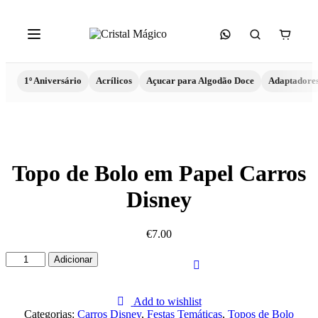
1º Aniversário
Acrílicos
Açucar para Algodão Doce
Adaptadore
Topo de Bolo em Papel Carros
Disney
€
7.00
Quantidade
Adicionar
de
Topo
de
Add to wishlist
Bolo
Categorias:
Carros Disney
,
Festas Temáticas
,
Topos de Bolo