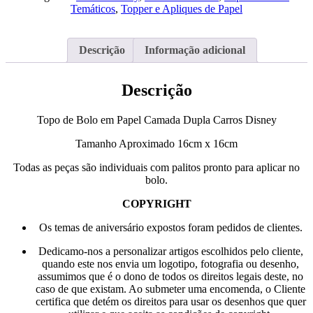
em
Temáticos
,
Topper e Apliques de Papel
Papel
Carros
Disney
Descrição
Informação adicional
Descrição
Topo de Bolo em Papel Camada Dupla Carros Disney
Tamanho Aproximado 16cm x 16cm
Todas as peças são individuais com palitos pronto para aplicar no
bolo.
COPYRIGHT
Os temas de aniversário expostos foram pedidos de clientes.
Dedicamo-nos a personalizar artigos escolhidos pelo cliente,
quando este nos envia um logotipo, fotografia ou desenho,
assumimos que é o dono de todos os direitos legais deste, no
caso de que existam. Ao submeter uma encomenda, o Cliente
certifica que detém os direitos para usar os desenhos que quer