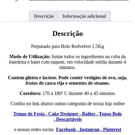
Red
Velvet
1.5Kg
Descrição
Informação adicional
Descrição
Preparado para Bolo Redvelvet 1.5Kg
Modo de Utilização:
Juntar todos os ingredientes na cuba da
batedeira e bater com raquete, em velocidade média durante 4
minutos.
Contem glúten e lactose. Pode conter vestígios de ovo, soja,
frutos de casca rija e sementes de sésamo.
Cozedura:
170 a 180º C durante 40 a 45 minutos.
Confira no link abaixo outras categorias de nossa loja online
Temas de Festa ,
Cake Designer ,
Balões ,
Topos Bolo
,
Descartáveis
e nossas redes socias
Facebook ,
Instagran ,
Pinterest