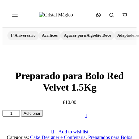
1º Aniversário
Acrílicos
Açucar para Algodão Doce
Adaptadore
Preparado para Bolo Red
Velvet 1.5Kg
€
10.00
Quantidade
Adicionar
de
Preparado
para
Add to wishlist
Bolo
Categorias:
Cake Designer e Confeitaria
,
Preparados para Bolos