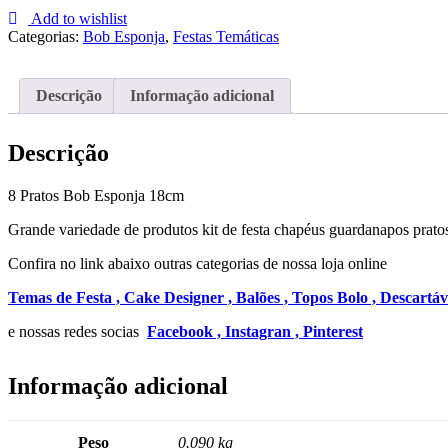
Pratos
Add to wishlist
Bob
Categorias:
Bob Esponja
,
Festas Temáticas
Esponja
18cm
Descrição
Informação adicional
Descrição
8 Pratos Bob Esponja 18cm
Grande variedade de produtos kit de festa chapéus guardanapos pratos
Confira no link abaixo outras categorias de nossa loja online
Temas de Festa ,
Cake Designer ,
Balões ,
Topos Bolo ,
Descartáv
e nossas redes socias
Facebook ,
Instagran ,
Pinterest
Informação adicional
Peso
0.090 kg