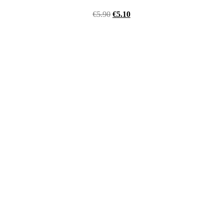
€
5.90
€
5.10