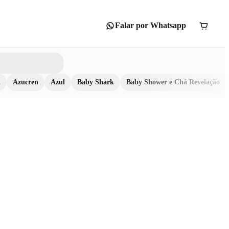
Falar por Whatsapp
n
Azucren
Azul
Baby Shark
Baby Shower e Chá Revelação