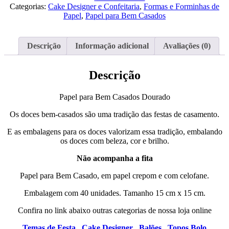
Bem
Categorias:
Cake Designer e Confeitaria
,
Formas e Forminhas de
Casados
Papel
,
Papel para Bem Casados
Dourado
Descrição
Informação adicional
Avaliações (0)
Descrição
Papel para Bem Casados Dourado
Os doces bem-casados são uma tradição das festas de casamento.
E as embalagens para os doces valorizam essa tradição, embalando
os doces com beleza, cor e brilho.
Não acompanha a fita
Papel para Bem Casado, em papel crepom e com celofane.
Embalagem com 40 unidades. Tamanho 15 cm x 15 cm.
Confira no link abaixo outras categorias de nossa loja online
Temas de Festa ,
Cake Designer ,
Balões ,
Topos Bolo