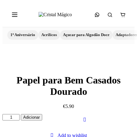
1º Aniversário
Acrílicos
Açucar para Algodão Doce
Adaptadore
Papel para Bem Casados
Dourado
€
5.90
Quantidade
Adicionar
de
Papel
para
Add to wishlist