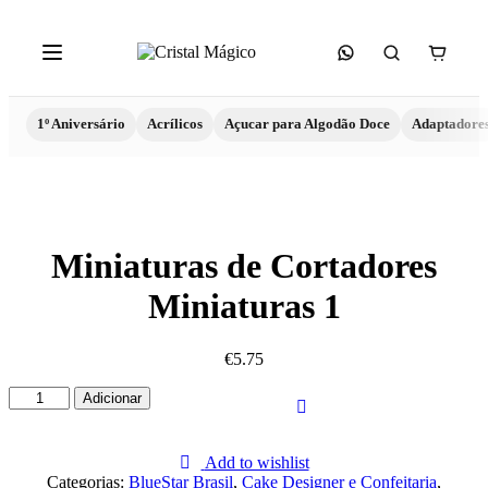
1º Aniversário
Acrílicos
Açucar para Algodão Doce
Adaptadore
Miniaturas de Cortadores
Miniaturas 1
€
5.75
Quantidade
Adicionar
de
Miniaturas
de
Add to wishlist
Cortadores
Categorias:
BlueStar Brasil
,
Cake Designer e Confeitaria
,