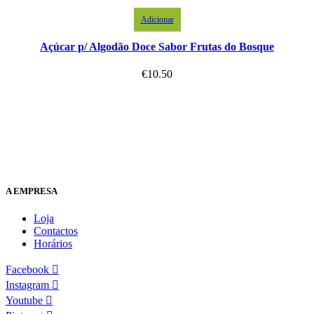
Adicionar
Açúcar p/ Algodão Doce Sabor Frutas do Bosque
€
10.50
A EMPRESA
Loja
Contactos
Horários
Facebook
Instagram
Youtube