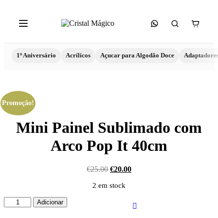
1º Aniversário
Acrílicos
Açucar para Algodão Doce
Adaptadore
Promoção!
Mini Painel Sublimado com
Arco Pop It 40cm
€
25.00
€
20.00
2 em stock
Quantidade
Adicionar
de