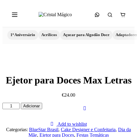
1º Aniversário
Acrílicos
Açucar para Algodão Doce
Adaptadore
Ejetor para Doces Max Letras
€
24.00
Quantidade
Adicionar
de
Ejetor
para
Add to wishlist
Doces
Categorias:
BlueStar Brasil
,
Cake Designer e Confeitaria
,
Dia da
Max
Mãe
,
Ejetor para Doces
,
Festas Temáticas