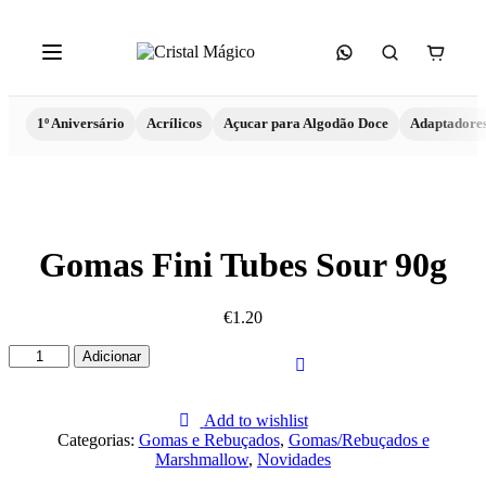
1º Aniversário
Acrílicos
Açucar para Algodão Doce
Adaptadore
Gomas Fini Tubes Sour 90g
€
1.20
Quantidade
Adicionar
de
Gomas
Fini
Add to wishlist
Tubes
Categorias:
Gomas e Rebuçados
,
Gomas/Rebuçados e
Sour
Marshmallow
,
Novidades
90g