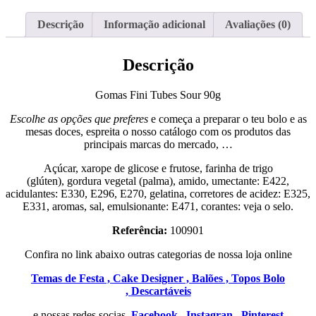
Descrição
Informação adicional
Avaliações (0)
Descrição
Gomas Fini Tubes Sour 90g
Escolhe as opções que preferes
e começa a preparar o teu bolo e as
mesas doces, espreita o nosso catálogo com os produtos das
principais marcas do mercado, …
Açúcar, xarope de glicose e frutose, farinha de trigo
(glúten), gordura vegetal (palma), amido, umectante: E422,
acidulantes: E330, E296, E270, gelatina, corretores de acidez: E325,
E331, aromas, sal, emulsionante: E471, corantes: veja o selo.
Referência:
100901
Confira no link abaixo outras categorias de nossa loja online
Temas de Festa ,
Cake Designer ,
Balões ,
Topos Bolo
,
Descartáveis
e nossas redes socias
Facebook ,
Instagran ,
Pinterest