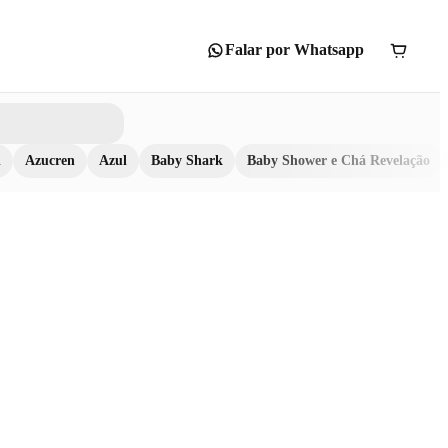
Falar por Whatsapp
n
Azucren
Azul
Baby Shark
Baby Shower e Chá Revelação