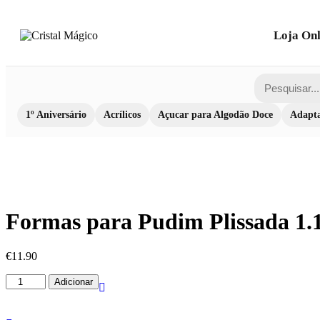
Loja Onl
1º Aniversário
Acrílicos
Açucar para Algodão Doce
Adapta
Formas para Pudim Plissada 1.
€
11.90
Quantidade
Adicionar
de
Formas
para