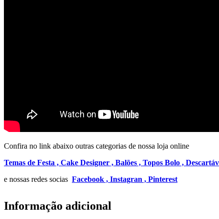
Confira no link abaixo outras categorias de nossa loja online
Temas de Festa ,
Cake Designer ,
Balões ,
Topos Bolo ,
Descartáv
e nossas redes socias
Facebook ,
Instagran ,
Pinterest
Informação adicional