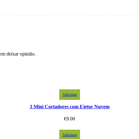
em deixar opinião.
Adicionar
3 Mini Cortadores com Ejetor Nuvem
€
9.00
Adicionar