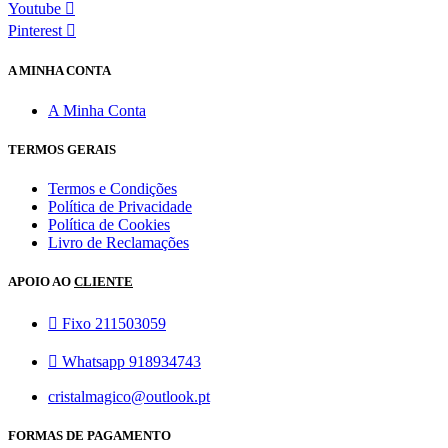
Youtube
Pinterest
A MINHA CONTA
A Minha Conta
TERMOS GERAIS
Termos e Condições
Política de Privacidade
Política de Cookies
Livro de Reclamações
APOIO AO
CLIENTE
Fixo 211503059
Whatsapp 918934743
cristalmagico@outlook.pt
FORMAS DE PAGAMENTO