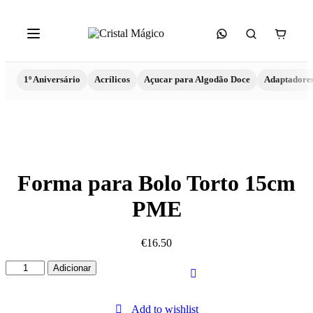
1º Aniversário
Acrílicos
Açucar para Algodão Doce
Adaptadore
Forma para Bolo Torto 15cm
PME
€
16.50
Quantidade
Adicionar
de
Forma
para
Add to wishlist