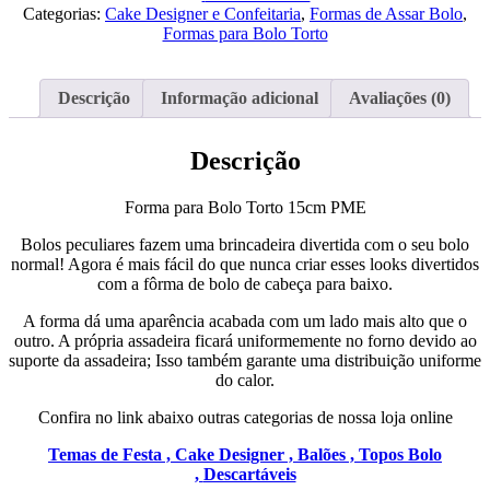
Bolo
Categorias:
Cake Designer e Confeitaria
,
Formas de Assar Bolo
,
Torto
Formas para Bolo Torto
15cm
PME
Descrição
Informação adicional
Avaliações (0)
Descrição
Forma para Bolo Torto 15cm PME
Bolos peculiares fazem uma brincadeira divertida com o seu bolo
normal! Agora é mais fácil do que nunca criar esses looks divertidos
com a fôrma de bolo de cabeça para baixo.
A forma dá uma aparência acabada com um lado mais alto que o
outro. A própria assadeira ficará uniformemente no forno devido ao
suporte da assadeira; Isso também garante uma distribuição uniforme
do calor.
Confira no link abaixo outras categorias de nossa loja online
Temas de Festa ,
Cake Designer ,
Balões ,
Topos Bolo
,
Descartáveis