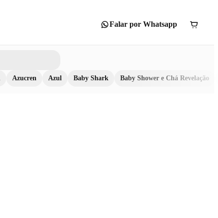
Falar por Whatsapp
n
Azucren
Azul
Baby Shark
Baby Shower e Chá Revelação