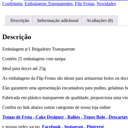
Confeitaria
,
Embalagens Transparentes
,
Flip Festas
,
Novidades
Descrição
Informação adicional
Avaliações (0)
Descrição
Embalagem p/1 Brigadeiro Transparente
Contém 25 embalagens com tampa
Ideal para doces até 25g
As embalagens da Flip Festas são ideais para armazenar bolos ou doc
Elas garantem uma apresentação encantadora para pudins, gelatinas bo
Fabricada em plástico transparente de qualidade, proporciona uma vis
Confira no link abaixo outras categorias de nossa loja online
Temas de Festa ,
Cake Designer ,
Balões ,
Topos Bolo ,
Descartáv
e nossas redes socias
Facebook ,
Instagran ,
Pinterest