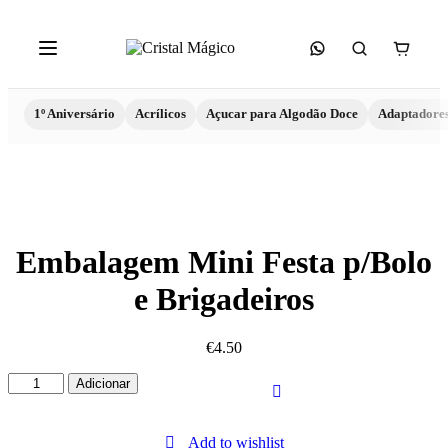
1º Aniversário
Acrílicos
Açucar para Algodão Doce
Adaptadore
Embalagem Mini Festa p/Bolo
e Brigadeiros
€
4.50
Quantidade
Adicionar
de
Embalagem
Mini
Add to wishlist