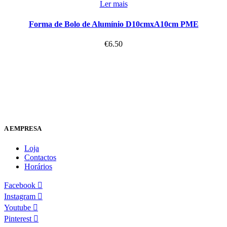
Ler mais
Forma de Bolo de Alumínio D10cmxA10cm PME
€
6.50
A EMPRESA
Loja
Contactos
Horários
Facebook
Instagram
Youtube
Pinterest