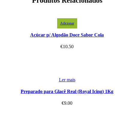
Produtos Relacionados
Adicionar
Açúcar p/ Algodão Doce Sabor Cola
€
10.50
Ler mais
Preparado para Glacê Real (Royal Icing) 1Kg
€
9.00