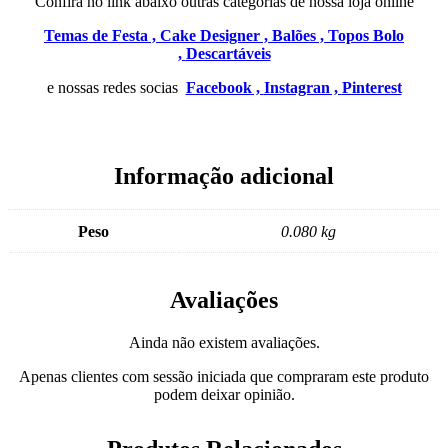
Confira no link abaixo outras categorias de nossa loja online
Temas de Festa ,
Cake Designer ,
Balões ,
Topos Bolo
,
Descartáveis
e nossas redes socias
Facebook ,
Instagran ,
Pinterest
Informação adicional
Peso
0.080 kg
Avaliações
Ainda não existem avaliações.
Apenas clientes com sessão iniciada que compraram este produto
podem deixar opinião.