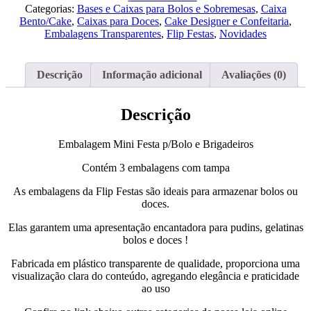
Festa
Categorias:
Bases e Caixas para Bolos e Sobremesas
,
Caixa
p/Bolo
Bento/Cake
,
Caixas para Doces
,
Cake Designer e Confeitaria
,
e
Embalagens Transparentes
,
Flip Festas
,
Novidades
Brigadeiros
Descrição
Informação adicional
Avaliações (0)
Descrição
Embalagem Mini Festa p/Bolo e Brigadeiros
Contém 3 embalagens com tampa
As embalagens da Flip Festas são ideais para armazenar bolos ou
doces.
Elas garantem uma apresentação encantadora para pudins, gelatinas
bolos e doces !
Fabricada em plástico transparente de qualidade, proporciona uma
visualização clara do conteúdo, agregando elegância e praticidade
ao uso