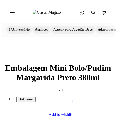
1º Aniversário
Acrílicos
Açucar para Algodão Doce
Adaptadore
Embalagem Mini Bolo/Pudim
Margarida Preto 380ml
€
3.20
Quantidade
Adicionar
de
Embalagem
Mini
Add to wishlist