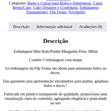
Bolo/Pudim
Categorias:
Bases e Caixas para Bolos e Sobremesas
,
Caixa
Margarida
Bento/Cake
,
Cake Designer e Confeitaria
,
Embalagens
Preto
Transparentes
,
Flip Festas
,
Novidades
380ml
Descrição
Informação adicional
Avaliações (0)
Descrição
Embalagem Mini Bolo/Pudim Margarida Preto 380ml
Contém 5 embalagens com tampa
As embalagens da Flip Festas são ideais para armazenar bolos ou
doces.
Elas garantem uma apresentação encantadora para pudins, gelatinas
bolos e doces !
Fabricada em plástico transparente de qualidade, proporciona uma
visualização clara do conteúdo, agregando elegância e praticidade
ao uso