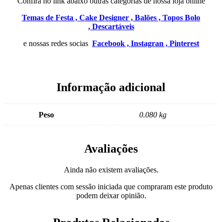
Confira no link abaixo outras categorias de nossa loja online
Temas de Festa ,
Cake Designer ,
Balões ,
Topos Bolo
,
Descartáveis
e nossas redes socias
Facebook ,
Instagran ,
Pinterest
Informação adicional
Peso
0.080 kg
Avaliações
Ainda não existem avaliações.
Apenas clientes com sessão iniciada que compraram este produto
podem deixar opinião.