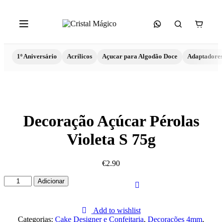
1º Aniversário
Acrílicos
Açucar para Algodão Doce
Adaptadore
Decoração Açúcar Pérolas
Violeta S 75g
€
2.90
Quantidade
Adicionar
de
Decoração
Açúcar
Add to wishlist
Pérolas
Categorias:
Cake Designer e Confeitaria
,
Decorações 4mm
,