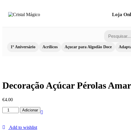
Loja Onl
1º Aniversário
Acrílicos
Açucar para Algodão Doce
Adapta
Decoração Açúcar Pérolas Ama
€
4.00
Quantidade
Adicionar
de
Decoração
Açúcar
Add to wishlist
Pérolas