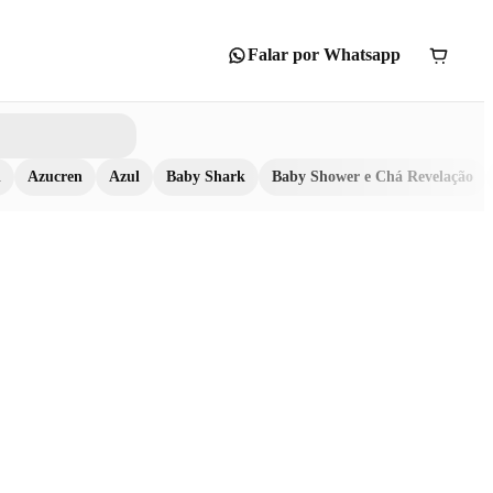
Falar por Whatsapp
n
Azucren
Azul
Baby Shark
Baby Shower e Chá Revelação