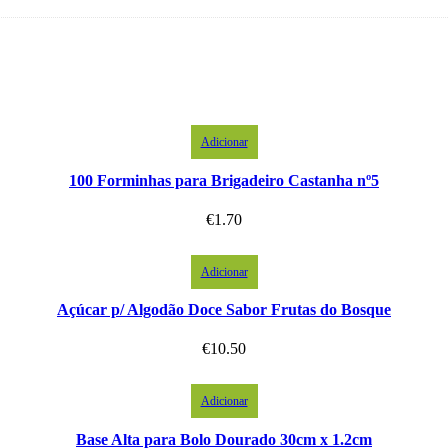
Adicionar
100 Forminhas para Brigadeiro Castanha nº5
€
1.70
Adicionar
Açúcar p/ Algodão Doce Sabor Frutas do Bosque
€
10.50
Adicionar
Base Alta para Bolo Dourado 30cm x 1.2cm