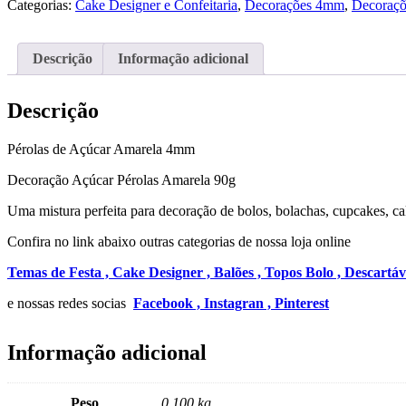
Categorias:
Cake Designer e Confeitaria
,
Decorações 4mm
,
Decoraçõ
Amarela
4mm
90g
Descrição
Informação adicional
Descrição
Pérolas de Açúcar Amarela 4mm
Decoração Açúcar Pérolas Amarela 90g
Uma mistura perfeita para decoração de bolos, bolachas, cupcakes, c
Confira no link abaixo outras categorias de nossa loja online
Temas de Festa ,
Cake Designer ,
Balões ,
Topos Bolo ,
Descartáv
e nossas redes socias
Facebook ,
Instagran ,
Pinterest
Informação adicional
Peso
0.100 kg