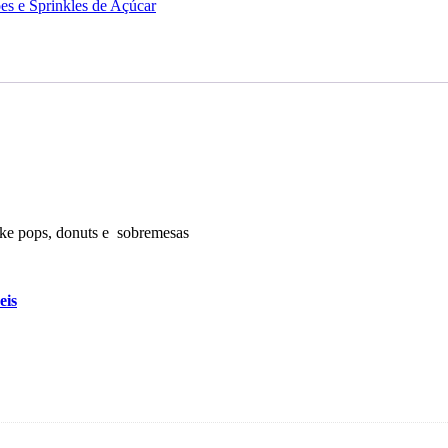
es e Sprinkles de Açúcar
ake pops, donuts e sobremesas
eis