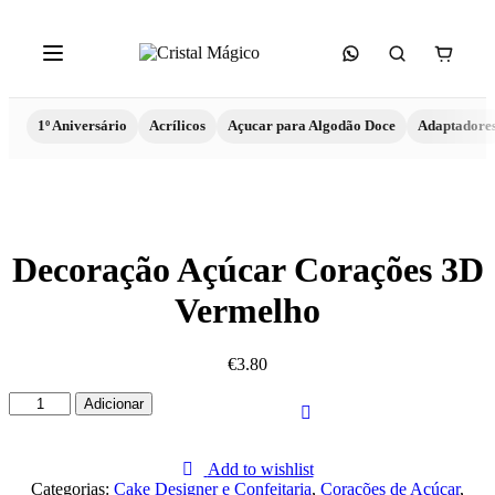
1º Aniversário
Acrílicos
Açucar para Algodão Doce
Adaptadore
Decoração Açúcar Corações 3D
Vermelho
€
3.80
Quantidade
Adicionar
de
Decoração
Açúcar
Add to wishlist
Corações
Categorias:
Cake Designer e Confeitaria
,
Corações de Açúcar
,