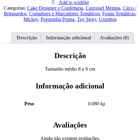
para
Add to wishlist
Bolacha
Categorias:
Cake Designer e Confeitaria
,
Carrossel Menina
,
Circo /
nº1
Brinquedos
,
Cortadores e Marcadores Temáticos
,
Festas Temáticas
,
com
Mickey
,
Porquinha Peppa
,
Toy Story
,
Ursinhos
Relevo
Descrição
Informação adicional
Avaliações (0)
Descrição
Tamanho médio 8 a 9 cm
Informação adicional
Peso
0.080 kg
Avaliações
Ainda não existem avaliações.