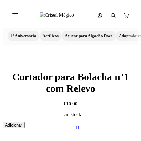
1º Aniversário
Acrílicos
Açucar para Algodão Doce
Adaptadore
Cortador para Bolacha nº1
com Relevo
€
10.00
1 em stock
Quantidade
Adicionar
de
Cortador