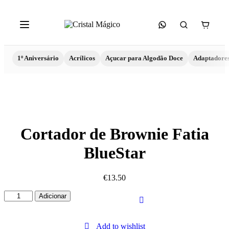
1º Aniversário
Acrílicos
Açucar para Algodão Doce
Adaptadore
Cortador de Brownie Fatia
BlueStar
€
13.50
Quantidade
Adicionar
de
Cortador
de
Add to wishlist