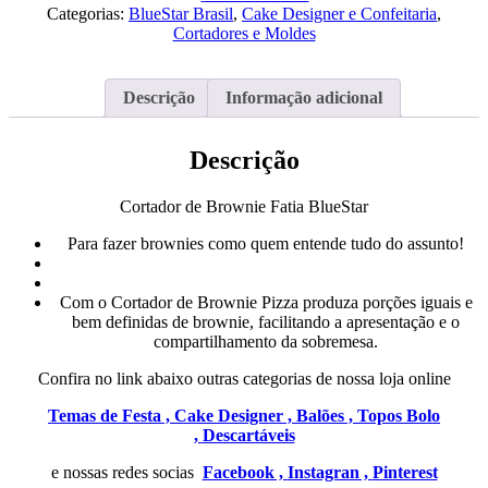
Brownie
Categorias:
BlueStar Brasil
,
Cake Designer e Confeitaria
,
Fatia
Cortadores e Moldes
BlueStar
Descrição
Informação adicional
Descrição
Cortador de Brownie Fatia BlueStar
Para fazer brownies como quem entende tudo do assunto!
Com o Cortador de Brownie Pizza produza porções iguais e
bem definidas de brownie, facilitando a apresentação e o
compartilhamento da sobremesa.
Confira no link abaixo outras categorias de nossa loja online
Temas de Festa ,
Cake Designer ,
Balões ,
Topos Bolo
,
Descartáveis
e nossas redes socias
Facebook ,
Instagran ,
Pinterest