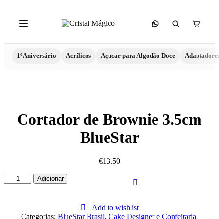
1º Aniversário
Acrílicos
Açucar para Algodão Doce
Adaptadore
Cortador de Brownie 3.5cm
BlueStar
€
13.50
Quantidade
Adicionar
de
Cortador
de
Add to wishlist
Brownie
Categorias:
BlueStar Brasil
,
Cake Designer e Confeitaria
,