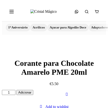
1º Aniversário
Acrílicos
Açucar para Algodão Doce
Adaptadore
Corante para Chocolate
Amarelo PME 20ml
€
5.50
Quantidade
Adicionar
de
Corante
para
Add to wishlist