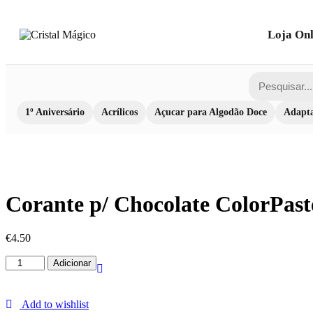
Loja Onl
1º Aniversário
Acrílicos
Açucar para Algodão Doce
Adapta
Corante p/ Chocolate ColorPas
€
4.50
Quantidade
Adicionar
de
Corante
p/
Add to wishlist
Chocolate