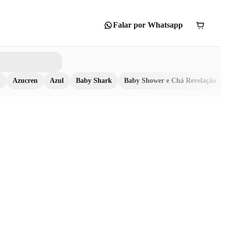
Falar por Whatsapp
n
Azucren
Azul
Baby Shark
Baby Shower e Chá Revelação