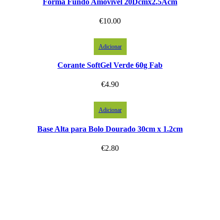
Forma Fundo Amovível 20Dcmx2.5Acm
€
10.00
Adicionar
Corante SoftGel Verde 60g Fab
€
4.90
Adicionar
Base Alta para Bolo Dourado 30cm x 1.2cm
€
2.80