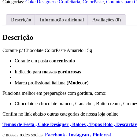
Categorias:
Cake Designer e Confeitaria
,
ColorPaste
,
Corantes para C
ColorPaste
Amarelo
15g
Descrição
Informação adicional
Avaliações (0)
Descrição
Corante p/ Chocolate ColorPaste Amarelo 15g
Corante em pasta
concentrado
Indicado para
massas gordurosas
Marca profissional italiana (
Modecor
)
Funciona melhor em preparações com gordura, como:
Chocolate e chocolate branco , Ganache , Buttercream , Creme
Confira no link abaixo outras categorias de nossa loja online
Temas de Festa ,
Cake Designer ,
Balões ,
Topos Bolo ,
Descartáv
e nossas redes socias
Facebook ,
Instagran ,
Pinterest