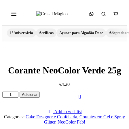
1º Aniversário
Acrílicos
Açucar para Algodão Doce
Adaptadore
Corante NeoColor Verde 25g
€
4.20
Quantidade
Adicionar
de
Corante
NeoColor
Add to wishlist
Verde
Categorias:
Cake Designer e Confeitaria
,
Corantes em Gel e Spray
25g
Glitter
,
NeoColor Fab!