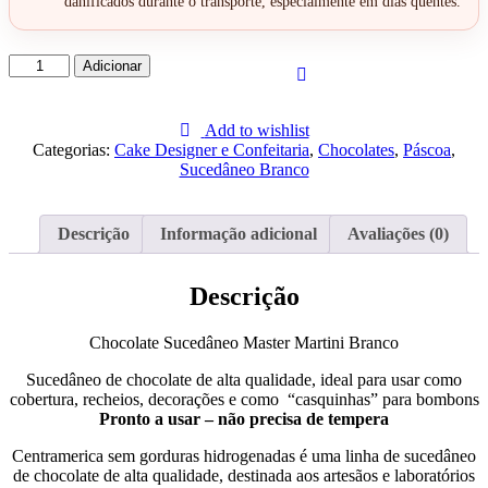
danificados durante o transporte, especialmente em dias quentes.
Quantidade
Adicionar
de
Chocolate
Sucedâneo
Add to wishlist
Master
Categorias:
Cake Designer e Confeitaria
,
Chocolates
,
Páscoa
,
Martini
Sucedâneo Branco
Branco
1Kg
Descrição
Informação adicional
Avaliações (0)
Descrição
Chocolate Sucedâneo Master Martini Branco
Sucedâneo de chocolate de alta qualidade, ideal para usar como
cobertura, recheios, decorações e como “casquinhas” para bombons
Pronto a usar – não precisa de tempera
Centramerica sem gorduras hidrogenadas é uma linha de sucedâneo
de chocolate de alta qualidade, destinada aos artesãos e laboratórios