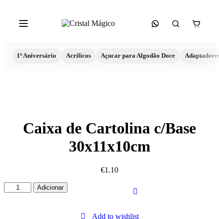
1º Aniversário
Acrílicos
Açucar para Algodão Doce
Adaptadore
Caixa de Cartolina c/Base
30x11x10cm
€
1.10
Quantidade
Adicionar
de
Caixa
de
Add to wishlist