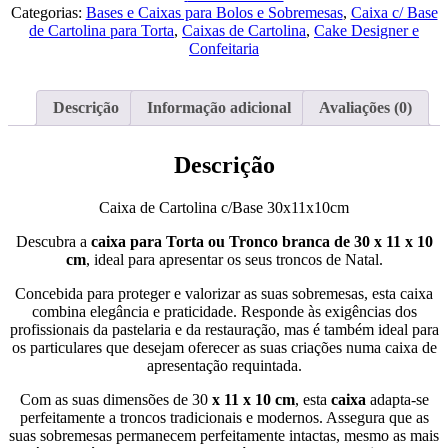
Cartolina
Categorias:
Bases e Caixas para Bolos e Sobremesas
,
Caixa c/ Base
c/Base
de Cartolina para Torta
,
Caixas de Cartolina
,
Cake Designer e
30x11x10cm
Confeitaria
Descrição
Informação adicional
Avaliações (0)
Descrição
Caixa de Cartolina c/Base 30x11x10cm
Descubra a
caixa para Torta ou Tronco branca
de 30 x 11 x 10
cm
, ideal para apresentar os seus troncos de Natal.
Concebida para proteger e valorizar as suas sobremesas, esta caixa
combina elegância e praticidade. Responde às exigências dos
profissionais da pastelaria e da restauração, mas é também ideal para
os particulares que desejam oferecer as suas criações numa caixa de
apresentação requintada.
Com as suas dimensões de 30
x 11 x 10 cm
, esta
caixa
adapta-se
perfeitamente a troncos tradicionais e modernos. Assegura que as
suas sobremesas permanecem perfeitamente intactas, mesmo as mais