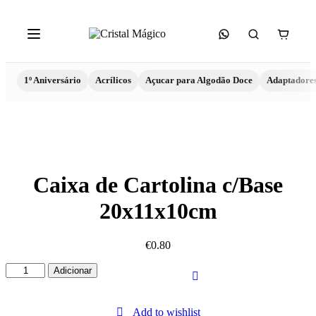
1º Aniversário
Acrílicos
Açucar para Algodão Doce
Adaptadore
Caixa de Cartolina c/Base
20x11x10cm
€
0.80
Quantidade
Adicionar
de
Caixa
de
Add to wishlist