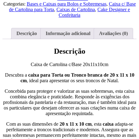
Cartolina
Categorias:
Bases e Caixas para Bolos e Sobremesas
,
Caixa c/ Base
c/Base
de Cartolina para Torta
,
Caixas de Cartolina
,
Cake Designer e
20x11x10cm
Confeitaria
Descrição
Informação adicional
Avaliações (0)
Descrição
Caixa de Cartolina c/Base 20x11x10cm
Descubra a
caixa para Torta ou Tronco branca
de 20 x 11 x 10
cm
, ideal para apresentar os seus troncos de Natal.
Concebida para proteger e valorizar as suas sobremesas, esta caixa
combina elegância e praticidade. Responde às exigências dos
profissionais da pastelaria e da restauração, mas é também ideal para
os particulares que desejam oferecer as suas criações numa caixa de
apresentação requintada.
Com as suas dimensões de
20 x 11 x 10 cm
, esta
caixa
adapta-se
perfeitamente a troncos tradicionais e modernos. Assegura que as
suas sobremesas permanecem perfeitamente intactas, mesmo as mais