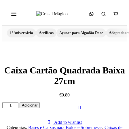
1º Aniversário
Acrílicos
Açucar para Algodão Doce
Adaptadore
Caixa Cartão Quadrada Baixa
27cm
€
0.80
Quantidade
Adicionar
de
Caixa
Cartão
Add to wishlist
Quadrada
Categorias:
Bases e Caixas para Bolos e Sobremesas
,
Caixas de