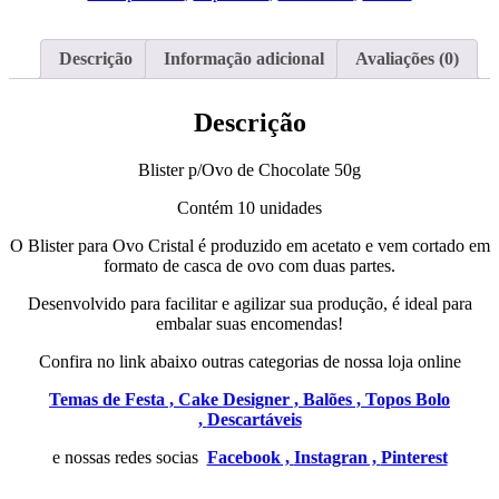
50g
Descrição
Informação adicional
Avaliações (0)
Descrição
Blister p/Ovo de Chocolate 50g
Contém 10 unidades
O Blister para Ovo Cristal é produzido em acetato e vem cortado em
formato de casca de ovo com duas partes.
Desenvolvido para facilitar e agilizar sua produção, é ideal para
embalar suas encomendas!
Confira no link abaixo outras categorias de nossa loja online
Temas de Festa ,
Cake Designer ,
Balões ,
Topos Bolo
,
Descartáveis
e nossas redes socias
Facebook ,
Instagran ,
Pinterest