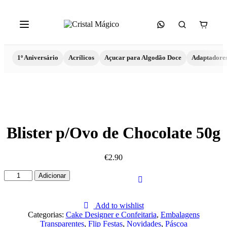
1º Aniversário
Acrílicos
Açucar para Algodão Doce
Adaptadore
Blister p/Ovo de Chocolate 50g
€
2.90
Quantidade
Adicionar
de
Blister
p/Ovo
Add to wishlist
de
Categorias:
Cake Designer e Confeitaria
,
Embalagens
Chocolate
Transparentes
,
Flip Festas
,
Novidades
,
Páscoa