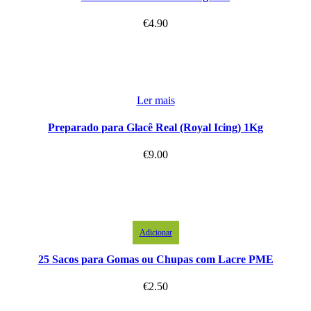
€
4.90
Ler mais
Preparado para Glacê Real (Royal Icing) 1Kg
€
9.00
Adicionar
25 Sacos para Gomas ou Chupas com Lacre PME
€
2.50