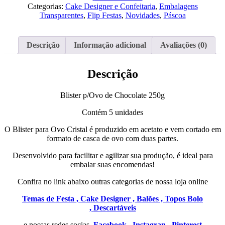
de
Categorias:
Cake Designer e Confeitaria
,
Embalagens
Chocolate
Transparentes
,
Flip Festas
,
Novidades
,
Páscoa
250g
Descrição
Informação adicional
Avaliações (0)
Descrição
Blister p/Ovo de Chocolate 250g
Contém 5 unidades
O Blister para Ovo Cristal é produzido em acetato e vem cortado em
formato de casca de ovo com duas partes.
Desenvolvido para facilitar e agilizar sua produção, é ideal para
embalar suas encomendas!
Confira no link abaixo outras categorias de nossa loja online
Temas de Festa ,
Cake Designer ,
Balões ,
Topos Bolo
,
Descartáveis
e nossas redes socias
Facebook ,
Instagran ,
Pinterest