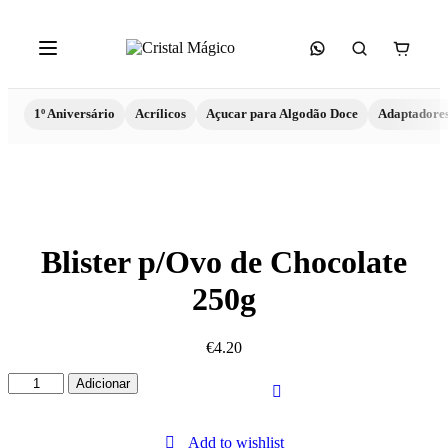
1º Aniversário
Acrílicos
Açucar para Algodão Doce
Adaptadore
Blister p/Ovo de Chocolate
250g
€
4.20
Quantidade
Adicionar
de
Blister
p/Ovo
Add to wishlist