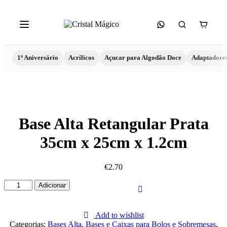
1º Aniversário
Acrílicos
Açucar para Algodão Doce
Adaptadore
Base Alta Retangular Prata
35cm x 25cm x 1.2cm
€
2.70
Quantidade
Adicionar
de
Base
Alta
Add to wishlist
Retangular
Categorias:
Bases Alta
,
Bases e Caixas para Bolos e Sobremesas
,