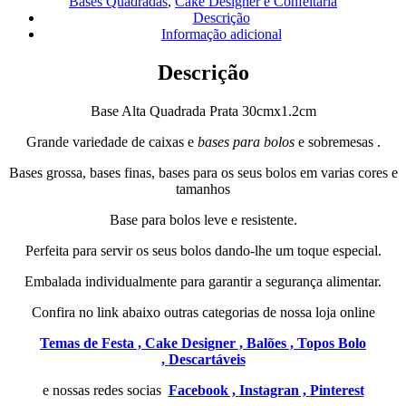
Bases Quadradas
,
Cake Designer e Confeitaria
Prata
Descrição
30cm
Informação adicional
x
1.2cm
Descrição
Base Alta Quadrada Prata 30cmx1.2cm
Grande variedade de caixas e
bases para bolos
e sobremesas .
Bases grossa, bases finas, bases para os seus bolos em varias cores e
tamanhos
Base para bolos leve e resistente.
Perfeita para servir os seus bolos dando-lhe um toque especial.
Embalada individualmente para garantir a segurança alimentar.
Confira no link abaixo outras categorias de nossa loja online
Temas de Festa ,
Cake Designer ,
Balões ,
Topos Bolo
,
Descartáveis
e nossas redes socias
Facebook ,
Instagran ,
Pinterest