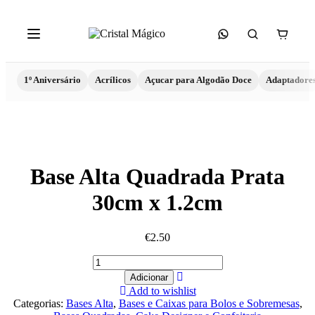
1º Aniversário
Acrílicos
Açucar para Algodão Doce
Adaptadore
Base Alta Quadrada Prata
30cm x 1.2cm
€
2.50
Quantidade
de
Adicionar
Base
Add to wishlist
Alta
Categorias:
Bases Alta
,
Bases e Caixas para Bolos e Sobremesas
,
Quadrada